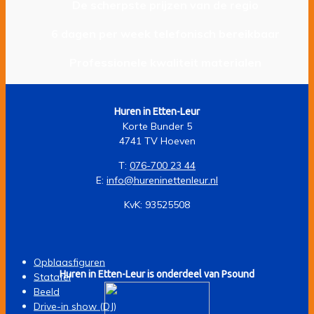
De scherpste prijzen van de regio
6 dagen per week telefonisch bereikbaar
Professionele kwaliteit materialen
Huren in Etten-Leur
Korte Bunder 5
4741 TV Hoeven
T:
076-700 23 44
E:
info@hureninettenleur.nl
KvK: 93525508
Opblaasfiguren
Huren in Etten-Leur is onderdeel van Psound
Statafel
Beeld
Drive-in show (DJ)