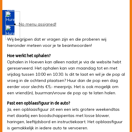
Veelgestelde vragen
Home
-
Veelgestelde vragen
No menu assigned!
Wij begrijpen dat er vragen zijn en die proberen wij
hieronder meteen voor je te beantwoorden!
Hoe werkt het ophalen?
Ophalen in Hoeven kan alleen nadat je via de website hebt
gereserveerd. Het ophalen kan van maandag tot en met
vrijdag tussen 10:00 en 10:30. Is dit te laat en wil je de pop al
vroeg in de ochtend plaatsen? Huur dan de pop een dag
eerder voor slechts
€
5,- meerprijs. Het is ook mogelijk om
een vriend(in), buurman/vrouw de pop op te laten halen.
Past een opblaasfiguur in de auto?
Ja, een opblaasfiguur zit een een iets grotere weekendtas
met daarbij een boodschappentas met losse blower,
haringen, leeftijdsbord en instructiekaart. Het opblaasfiguur
is gemakkelijk in iedere auto te vervoeren.