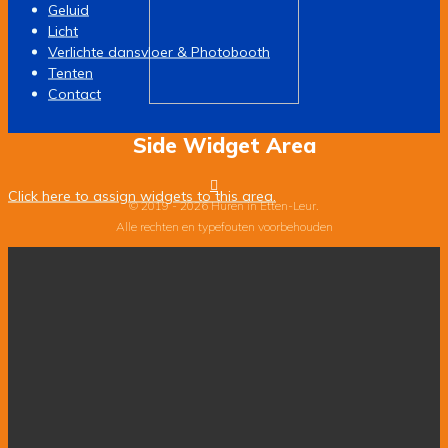
Geluid
Licht
Verlichte dansvloer & Photobooth
Tenten
Contact
Side Widget Area
Click here to assign widgets to this area.
© 2019 - 2026 Huren in Etten-Leur.
Alle rechten en typefouten voorbehouden