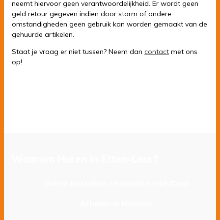
neemt hiervoor geen verantwoordelijkheid. Er wordt geen
geld retour gegeven indien door storm of andere
omstandigheden geen gebruik kan worden gemaakt van de
gehuurde artikelen.
Staat je vraag er niet tussen? Neem dan
contact
met ons
op!
Waarom Huren in Etten-Leur?
Online bestellen en betalen met iDeal
Afhalen in Hoeven