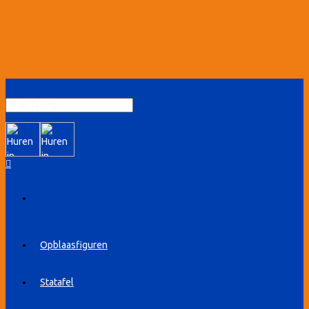
Opblaasfiguren
Statafel