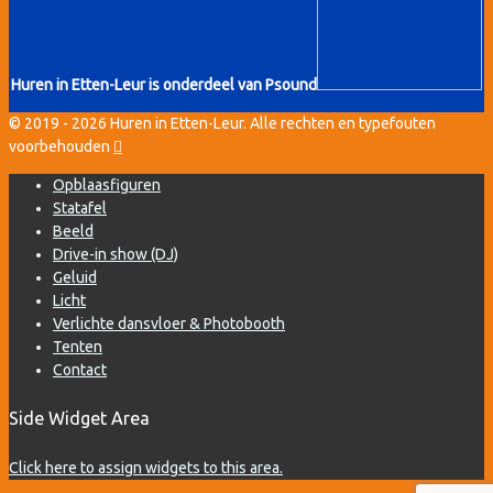
Huren in Etten-Leur is onderdeel van Psound
© 2019 - 2026 Huren in Etten-Leur.
Alle rechten en typefouten
voorbehouden
Opblaasfiguren
Statafel
Beeld
Drive-in show (DJ)
Geluid
Licht
Verlichte dansvloer & Photobooth
Tenten
Contact
Side Widget Area
Click here to assign widgets to this area.