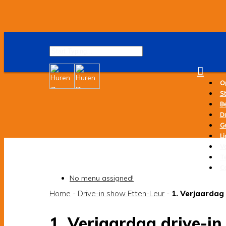
O
St
B
Dr
G
Li
V
T
C
No menu assigned!
Home
-
Drive-in show Etten-Leur
-
1. Verjaardag 
1. Verjaardag drive-i