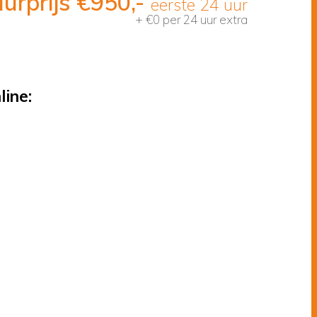
urprijs
€
950,-
eerste 24 uur
+ €0 per 24 uur extra
line: