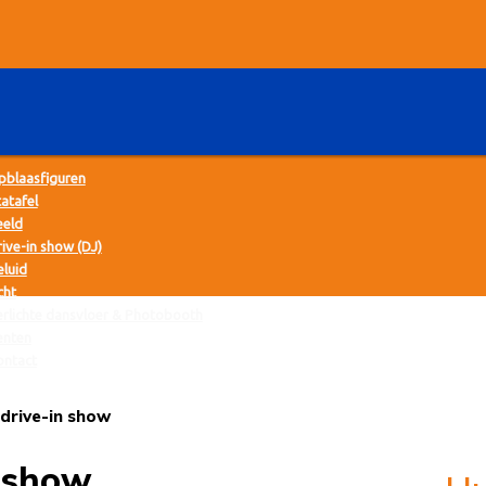
pblaasfiguren
atafel
eeld
ive-in show (DJ)
eluid
cht
erlichte dansvloer & Photobooth
enten
ontact
drive-in show
n show