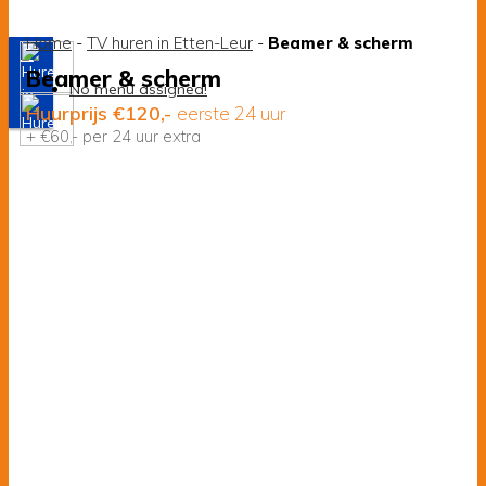
Home
-
TV huren in Etten-Leur
-
Beamer & scherm
Beamer & scherm
No menu assigned!
Huurprijs
€
120,-
eerste 24 uur
+ €60,- per 24 uur extra